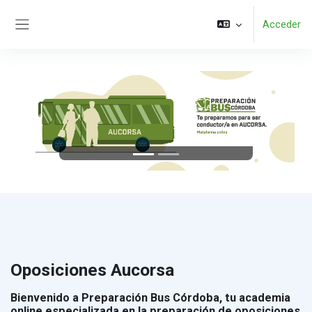
Salta al contenido principal
Acceder
Panel lateral
Anterior
Siguient
Oposiciones Aucorsa
Bienvenido a Preparación Bus Córdoba, tu academia
online especializada en la preparación de oposiciones